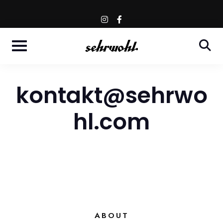
Skip
WESTENDSTR. 66 - MÜNCHEN
instagram
facebook-
to
f
content
kontakt@sehrwo
hl.com
ABOUT