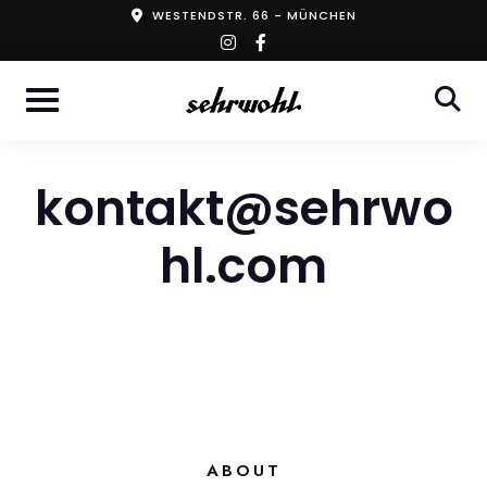
Skip
WESTENDSTR. 66 - MÜNCHEN
instagram
facebook-
to
f
content
kontakt@sehrwo
hl.com
ABOUT